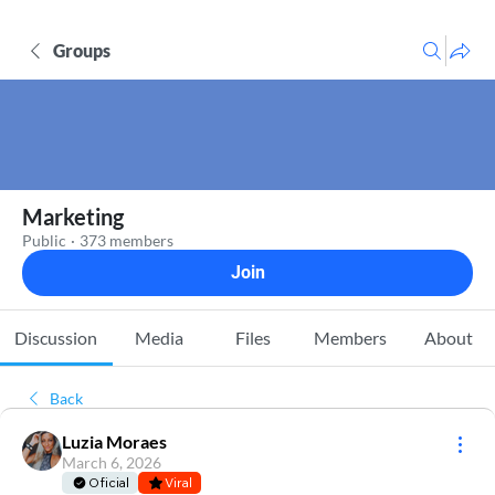
Groups
Marketing
Public
·
373 members
Join
Discussion
Media
Files
Members
About
Back
Luzia Moraes
March 6, 2026
Oficial
Viral