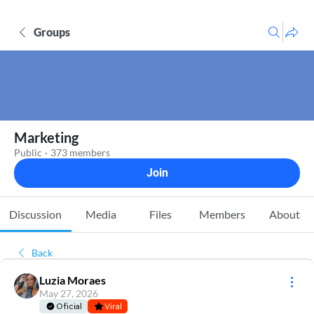
Groups
Marketing
Public
·
373 members
Join
Discussion
Media
Files
Members
About
Back
Luzia Moraes
May 27, 2026
Oficial
Viral