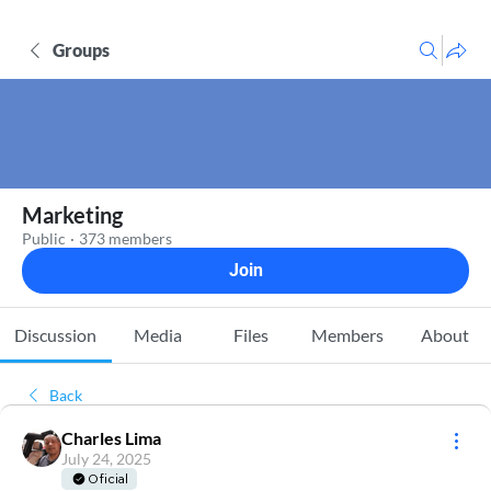
Groups
Marketing
Public
·
373 members
Join
Discussion
Media
Files
Members
About
Back
Charles Lima
July 24, 2025
Oficial