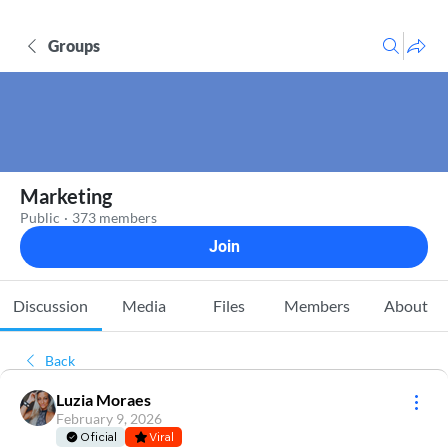
Groups
Marketing
Public
·
373 members
Join
Discussion
Media
Files
Members
About
Back
Luzia Moraes
February 9, 2026
Oficial
Viral