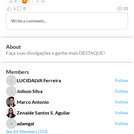
🤩
4
1
5
0
33
Write a comment...
About
Faça suas divulgações e ganhe mais DESTAQUE!
Members
LUCIDALVA Ferreira
Follow
LUCIDALVA Ferreira
Joilson Silva
Follow
Joilson Silva
Marco Antonio
Follow
Zenaide Santos S. Aguilar
Follow
adamgal
Follow
adamgal
See All Members (373)