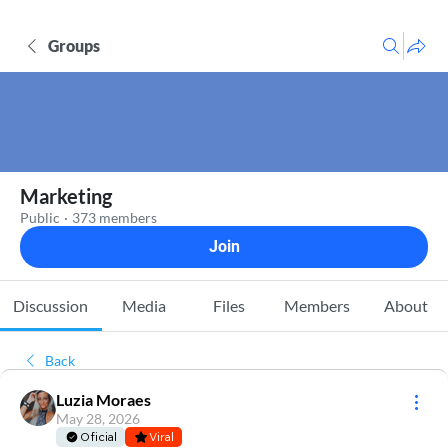
Groups
Marketing
Public
·
373 members
Join
Discussion
Media
Files
Members
About
Back
Luzia Moraes
May 28, 2026
Oficial
Viral