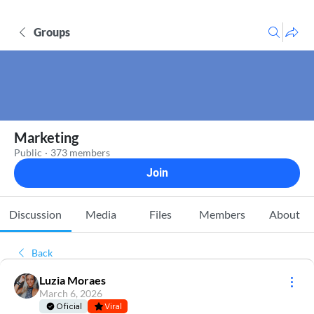
Groups
Marketing
Public
·
373 members
Join
Discussion
Media
Files
Members
About
Back
Luzia Moraes
March 6, 2026
Oficial
Viral