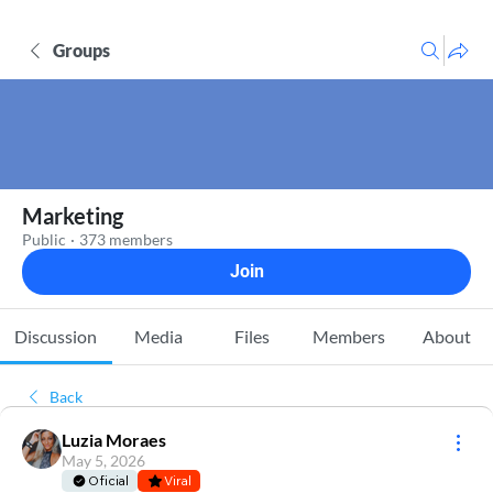
Groups
Marketing
Public
·
373 members
Join
Discussion
Media
Files
Members
About
Back
Luzia Moraes
May 5, 2026
Oficial
Viral