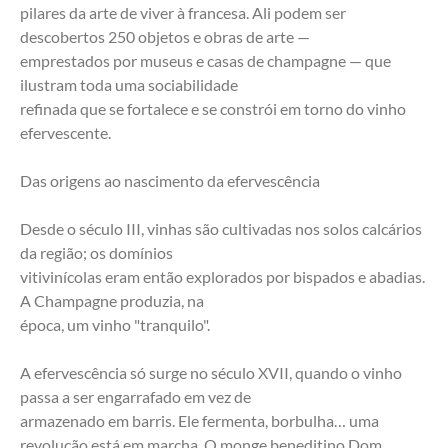
pilares da arte de viver à francesa. Ali podem ser 
descobertos 250 objetos e obras de arte —
emprestados por museus e casas de champagne — que 
ilustram toda uma sociabilidade
refinada que se fortalece e se constrói em torno do vinho 
efervescente.
Das origens ao nascimento da efervescência
Desde o século III, vinhas são cultivadas nos solos calcários 
da região; os domínios
vitivinícolas eram então explorados por bispados e abadias. 
A Champagne produzia, na
época, um vinho "tranquilo".
A efervescência só surge no século XVII, quando o vinho 
passa a ser engarrafado em vez de
armazenado em barris. Ele fermenta, borbulha… uma 
revolução está em marcha. O monge beneditino Dom 