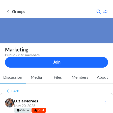
Groups
Marketing
Public
·
373 members
Join
Discussion
Media
Files
Members
About
Back
Luzia Moraes
May 20, 2026
Oficial
Viral