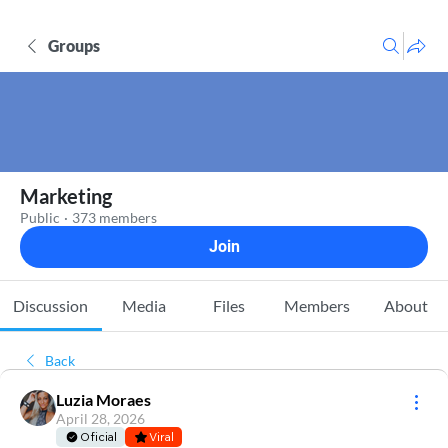
Groups
Marketing
Public
·
373 members
Join
Discussion
Media
Files
Members
About
Back
Luzia Moraes
April 28, 2026
Oficial
Viral