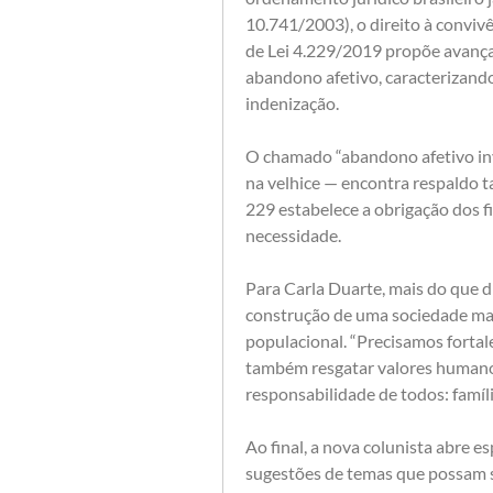
10.741/2003), o direito à convivê
de Lei 4.229/2019 propõe avançar 
abandono afetivo, caracterizando 
indenização.
O chamado “abandono afetivo inv
na velhice — encontra respaldo t
229 estabelece a obrigação dos f
necessidade.
Para Carla Duarte, mais do que dis
construção de uma sociedade mai
populacional. “Precisamos fortale
também resgatar valores humanos
responsabilidade de todos: famíli
Ao final, a nova colunista abre e
sugestões de temas que possam s