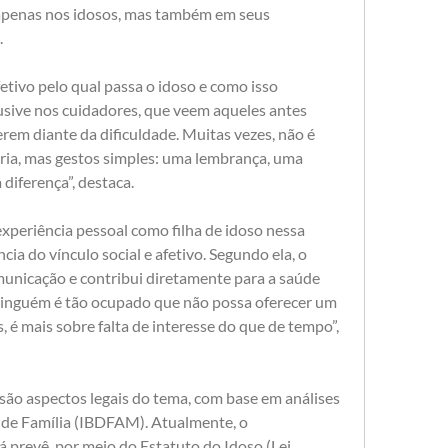
apenas nos idosos, mas também em seus 
.
ivo pelo qual passa o idoso e como isso 
usive nos cuidadores, que veem aqueles antes 
em diante da dificuldade. Muitas vezes, não é 
ária, mas gestos simples: uma lembrança, uma 
a diferença”, destaca.
xperiência pessoal como filha de idoso nessa 
cia do vínculo social e afetivo. Segundo ela, o 
unicação e contribui diretamente para a saúde 
Ninguém é tão ocupado que não possa oferecer um 
, é mais sobre falta de interesse do que de tempo”, 
são aspectos legais do tema, com base em análises 
o de Família (IBDFAM). Atualmente, o 
á prevê, por meio do Estatuto do Idoso (Lei 