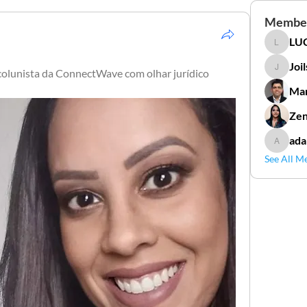
Membe
LUC
LUCIDAL
Joi
colunista da ConnectWave com olhar jurídico 
Joilson 
Mar
Zen
ada
adamga
See All M