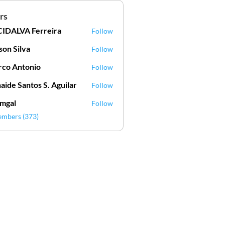
rs
IDALVA Ferreira
Follow
VA Ferreira
lson Silva
Follow
Silva
co Antonio
Follow
aide Santos S. Aguilar
Follow
mgal
Follow
l
embers (373)