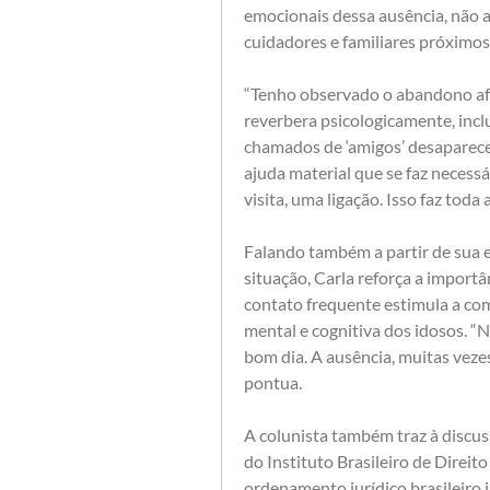
emocionais dessa ausência, não 
cuidadores e familiares próximos
“Tenho observado o abandono afet
reverbera psicologicamente, incl
chamados de ‘amigos’ desaparecer
ajuda material que se faz necess
visita, uma ligação. Isso faz toda 
Falando também a partir de sua e
situação, Carla reforça a importân
contato frequente estimula a com
mental e cognitiva dos idosos. “
bom dia. A ausência, muitas vezes
pontua.
A colunista também traz à discus
do Instituto Brasileiro de Direit
ordenamento jurídico brasileiro j