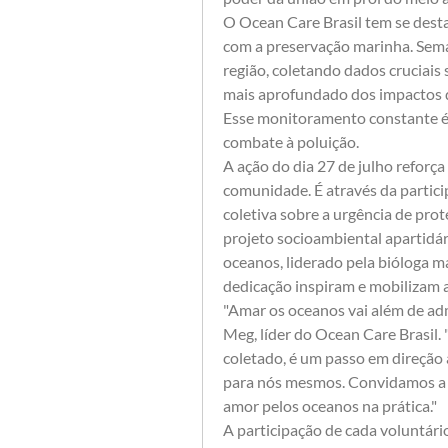
O Ocean Care Brasil tem se dest
com a preservação marinha. Seman
região, coletando dados cruciais
mais aprofundado dos impactos do
Esse monitoramento constante é v
combate à poluição.
A ação do dia 27 de julho reforça
comunidade. É através da partici
coletiva sobre a urgência de pro
projeto socioambiental apartidár
oceanos, liderado pela bióloga ma
dedicação inspiram e mobilizam a
"Amar os oceanos vai além de admi
Meg, líder do Ocean Care Brasil. 
coletado, é um passo em direção 
para nós mesmos. Convidamos a t
amor pelos oceanos na prática."
A participação de cada voluntário