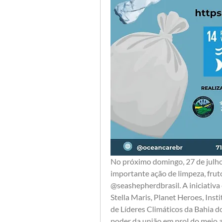
No próximo domingo, 27 de julho, 
importante ação de limpeza, frut
@seashepherdbrasil. A iniciativ
Stella Maris, Planet Heroes, Insti
de Líderes Climáticos da Bahia do
poder da união em prol do meio 