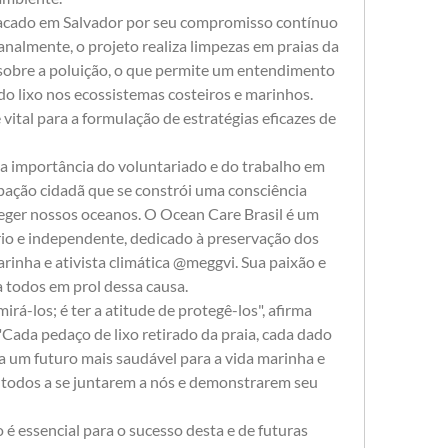
acado em Salvador por seu compromisso contínuo 
almente, o projeto realiza limpezas em praias da 
 sobre a poluição, o que permite um entendimento 
 lixo nos ecossistemas costeiros e marinhos. 
ital para a formulação de estratégias eficazes de 
 a importância do voluntariado e do trabalho em 
pação cidadã que se constrói uma consciência 
teger nossos oceanos. O Ocean Care Brasil é um 
io e independente, dedicado à preservação dos 
rinha e ativista climática @meggvi. Sua paixão e 
 todos em prol dessa causa.
rá-los; é ter a atitude de protegê-los", afirma 
"Cada pedaço de lixo retirado da praia, cada dado 
a um futuro mais saudável para a vida marinha e 
odos a se juntarem a nós e demonstrarem seu 
 é essencial para o sucesso desta e de futuras 