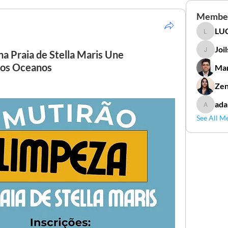
Membe
LUC
LUCIDAL
Joi
a Praia de Stella Maris Une
Joilson 
dos Oceanos
Mar
Zen
ada
adamga
See All M