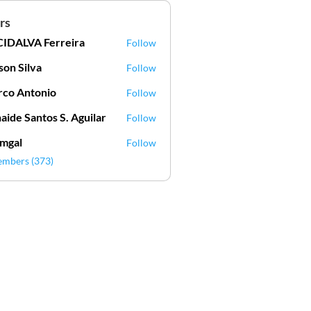
rs
IDALVA Ferreira
Follow
VA Ferreira
lson Silva
Follow
Silva
co Antonio
Follow
aide Santos S. Aguilar
Follow
mgal
Follow
l
embers (373)