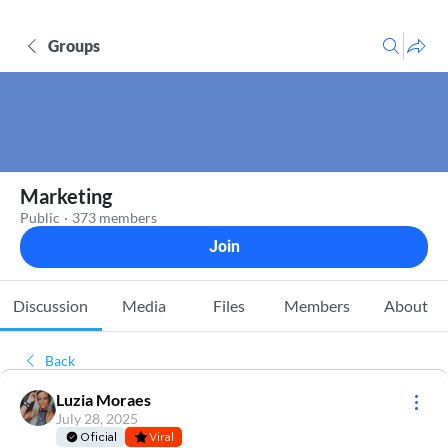
Groups
Marketing
Public
·
373 members
Join
Discussion
Media
Files
Members
About
Back
Luzia Moraes
July 28, 2025
Oficial
Viral