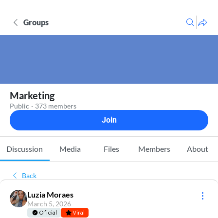
Groups
Marketing
Public
·
373 members
Join
Discussion
Media
Files
Members
About
Back
Luzia Moraes
March 5, 2026
Oficial
Viral