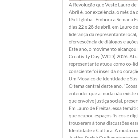
A Revolução que Veste Lauro de 
​Abril é, por excelência, o mês da
têxtil global. Embora a Semana F
dias 22 e 28 de abril, em Lauro 
liderança da representante local
efervescência de diálogos e ações 
​Este ano, o movimento alcançou
Creativity Day (WCD) 2026. Atrav
representante atuou como co-líde
consciente foi inserida no coração
​Um Mosaico de Identidade e Sus
​O tema central deste ano, "Ecos
entender que a moda não existe n
que envolve justiça social, prese
​Em Lauro de Freitas, essa temát
que ocupou espaços físicos e digit
trouxeram à tona discussões esse
​Identidade e Cultura: A moda 
​Justiça Social: O olhar atento p