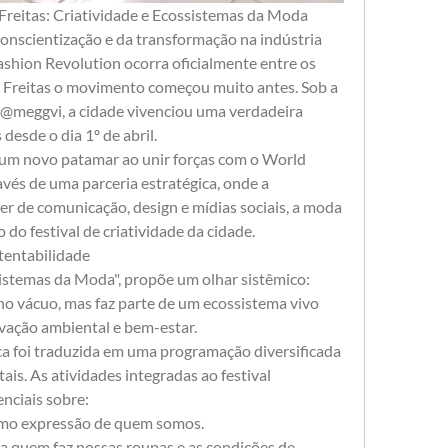
Freitas: Criatividade e Ecossistemas da Moda
 conscientização e da transformação na indústria 
ashion Revolution ocorra oficialmente entre os 
de Freitas o movimento começou muito antes. Sob a 
, @meggvi, a cidade vivenciou uma verdadeira 
desde o dia 1º de abril.
 um novo patamar ao unir forças com o World 
és de uma parceria estratégica, onde a 
r de comunicação, design e mídias sociais, a moda 
 do festival de criatividade da cidade.
tentabilidade
sistemas da Moda", propõe um olhar sistêmico: 
o vácuo, mas faz parte de um ecossistema vivo 
rvação ambiental e bem-estar.
ica foi traduzida em uma programação diversificada 
ais. As atividades integradas ao festival 
nciais sobre:
como expressão de quem somos.
ara quem faz nossas roupas e as condições de 