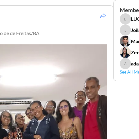
Membe
LUC
LUCIDAL
Joi
o de de Freitas/BA
Joilson 
Mar
Zen
ada
adamga
See All M