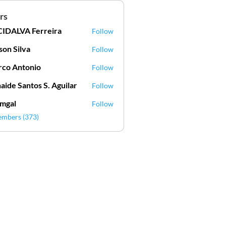
rs
IDALVA Ferreira
Follow
VA Ferreira
lson Silva
Follow
Silva
co Antonio
Follow
aide Santos S. Aguilar
Follow
mgal
Follow
l
embers (373)