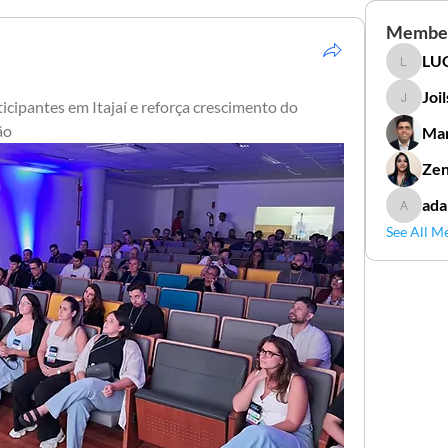
Membe
LUC
LUCIDAL
Joi
cipantes em Itajaí e reforça crescimento do 
Joilson 
ão
Mar
Zen
ada
adamga
See All M