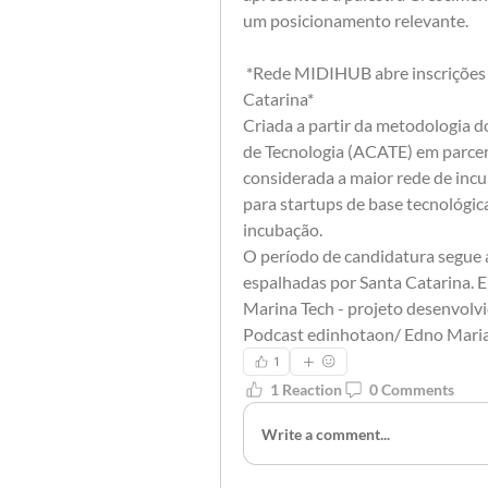
um posicionamento relevante. 
 *Rede MIDIHUB abre inscrições para startups de base tecnológica em Santa 
Catarina* 
Criada a partir da metodologia d
de Tecnologia (ACATE) em parce
considerada a maior rede de incub
para startups de base tecnológic
incubação. 
O período de candidatura segue a
espalhadas por Santa Catarina. E
Marina Tech - projeto desenvolvido
Podcast edinhotaon/ Edno Mari
1
1 Reaction
0 Comments
Write a comment...