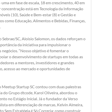
– uma em fase de escala, 18 em crescimento, 40 em 
r concentração está em Tecnologia da Informação 
óveis (10), Saúde e Bem-estar (8) e Gestão e 
os como Educação, Alimentos e Bebidas, Finanças, 
 
o Sebrae/SC, Aloisio Salomon, os dados reforçam o 
portância da iniciativa para impulsionar o 
 negócios. “Nosso objetivo é fomentar o 
iar o desenvolvimento de startups em todas as 
edores a mentores, investidores e grandes 
o, acesso ao mercado e oportunidades de 
o Meetup Startup SC contou com duas palestras 
cia do Grupo dtcode, Karol Oliveira, abordou o 
o no Estágio Inicial. Já o fundador da Verso 
ista em diferenciação de marcas, Kelvin Almeira, 
o Sem Estratégia é Só Correria: como construir 