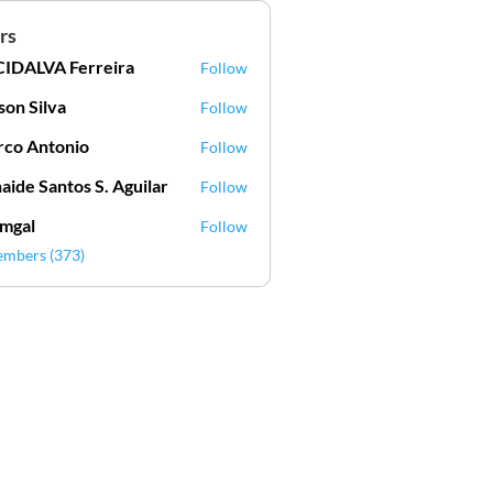
rs
IDALVA Ferreira
Follow
VA Ferreira
lson Silva
Follow
Silva
co Antonio
Follow
aide Santos S. Aguilar
Follow
mgal
Follow
l
embers (373)