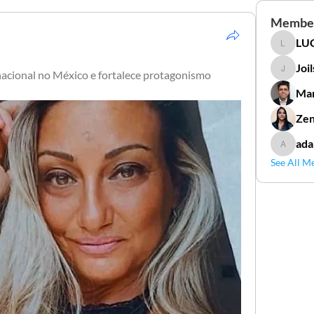
Membe
LUC
LUCIDAL
Joi
nacional no México e fortalece protagonismo 
Joilson 
Mar
Zen
ada
adamga
See All M