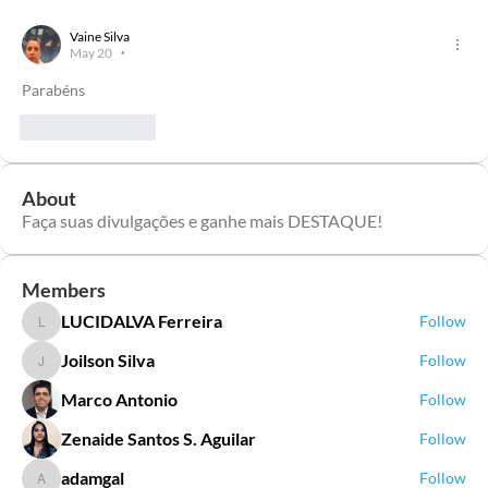
Vaine Silva
May 20
•
Parabéns 
Like
Reply
About
Faça suas divulgações e ganhe mais DESTAQUE!
Members
LUCIDALVA Ferreira
Follow
LUCIDALVA Ferreira
Joilson Silva
Follow
Joilson Silva
Marco Antonio
Follow
Zenaide Santos S. Aguilar
Follow
adamgal
Follow
adamgal