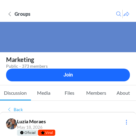
Groups
Marketing
Public
·
373 members
Join
Discussion
Media
Files
Members
About
Back
Luzia Moraes
May 18, 2026
Oficial
Viral