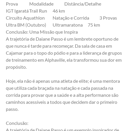
Prova	Modalidade	Distância/Detalhe
IGT Igaratá	Trail Run	46 km
Circuito Aquathlon	Natação e Corrida	3 Provas
Ultra BM (Outubro)	Ultramaratona	75 km
Conclusão: Uma Missão que Inspira
A trajetória de Daiane Passo é um lembrete oportuno de 
que nunca é tarde para recomeçar. Da sala de casa em 
Cajamar para o topo do pódio e para a liderança de grupos 
de treinamento em Alphaville, ela transformou sua dor em 
propósito.
Hoje, ela não é apenas uma atleta de elite; é uma mentora 
que utiliza cada braçada na natação e cada passada na 
corrida para provar que a saúde e a alta performance são 
caminhos acessíveis a todos que decidem dar o primeiro 
passo.
Conclusão:
A trajetória de Daiane Passo é um exemplo inspirador de 