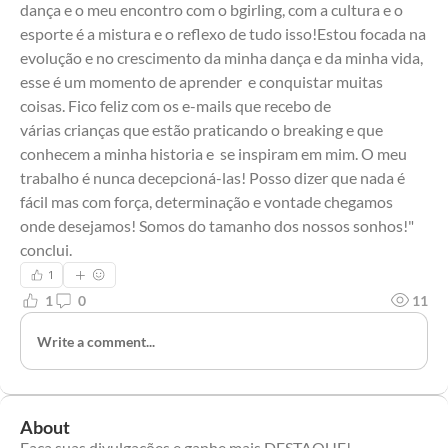
dança e o meu encontro com o bgirling, com a cultura e o 
esporte é a mistura e o reflexo de tudo isso!Estou focada na 
evolução e no crescimento da minha dança e da minha vida, 
esse é um momento de aprender  e conquistar muitas 
coisas. Fico feliz com os e-mails que recebo de 
várias crianças que estão praticando o breaking e que 
conhecem a minha historia e  se inspiram em mim. O meu 
trabalho é nunca decepcioná-las! Posso dizer que nada é 
fácil mas com força, determinação e vontade chegamos 
onde desejamos! Somos do tamanho dos nossos sonhos!" 
conclui.
1
1
0
11
Write a comment...
About
Faça suas divulgações e ganhe mais DESTAQUE!