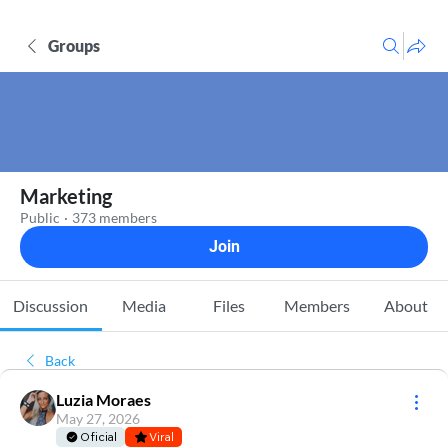
Groups
Marketing
Public
·
373 members
Join
Discussion
Media
Files
Members
About
Back
Luzia Moraes
May 27, 2026
Oficial
Viral