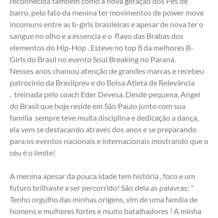
reconhecida também como a nova geração dos Pés de 
barro, pelo fato da menina ter movimentos de power move 
incomuns entre as b-girls brasileiras e apesar de nova ter o 
sangue no olho e a essencia e o  flavo das Brabas dos 
elementos do Hip-Hop . Esteve no top 8 da melhores B-
Girls do Brasil no evento Soul Breaking no Paraná.
Nesses anos chamou atenção de grandes marcas e recebeu 
patrocínio da Brasilprev e do Bolsa Atleta de Relevância 
.  treinada pelo coach Eder Devesa. Desde pequena, Angel 
do Brasil que hoje reside em São Paulo junto com sua 
familia  sempre teve muita disciplina e dedicação a dança, 
ela vem se destacando através dos anos e se preparando 
para os eventos nacionais e internacionais mostrando que o 
céu é o limite!
A menina apesar da pouca idade tem história , foco e um 
futuro brilhante a ser percorrido! São dela as palavras: " 
Tenho orgulho das minhas origens, vim de uma família de 
homens e mulheres fortes e muito batalhadores ! A minha 