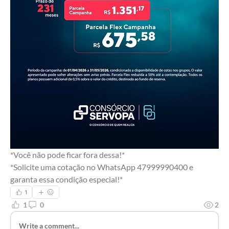
*Você não pode ficar fora dessa!*
*Solicite uma cotação no WhatsApp 47999990400 e 
garanta essa condição especial!*
1
1
0
2
Write a comment...