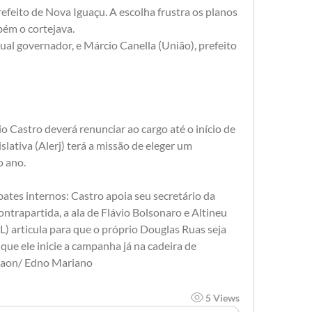
refeito de Nova Iguaçu. A escolha frustra os planos 
ém o cortejava.
ual governador, e Márcio Canella (União), prefeito 
 Castro deverá renunciar ao cargo até o início de 
slativa (Alerj) terá a missão de eleger um 
o ano.
ates internos: Castro apoia seu secretário da 
ontrapartida, a ala de Flávio Bolsonaro e Altineu 
) articula para que o próprio Douglas Ruas seja 
que ele inicie a campanha já na cadeira de 
taon/ Edno Mariano
5 Views