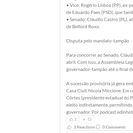
• Vice: Rogério Lisboa (PP), ex-p
de Eduardo Paes (PSD), que tamb
• Senado: Cláudio Castro (PL), at
de Belford Roxo.
Disputa pelo mandato-tampão
Para concorrer ao Senado, Cláudio
abril. Com isso, a Assembleia Legi
governador-tampão até o final d
A sucessão provisória já gera emb
Casa Civil, Nicola Miccione. Em c
Côrtes (presidente estadual do PL
eleito indiretamente, permitindo 
governador. Por podcast edinho
2
2 Reactions
0 Comments