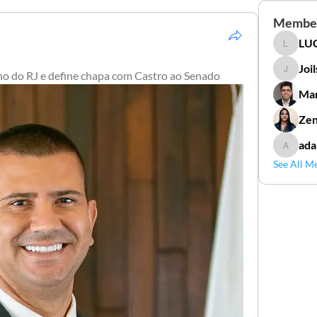
Membe
LUC
LUCIDAL
Joi
o do RJ e define chapa com Castro ao Senado
Joilson 
Mar
Zen
ada
adamga
See All M