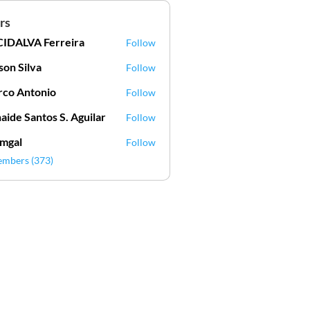
rs
IDALVA Ferreira
Follow
VA Ferreira
lson Silva
Follow
Silva
co Antonio
Follow
aide Santos S. Aguilar
Follow
mgal
Follow
l
embers (373)