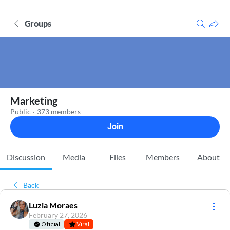
Groups
Marketing
Public
·
373 members
Join
Discussion
Media
Files
Members
About
Back
Luzia Moraes
February 27, 2026
Oficial
Viral