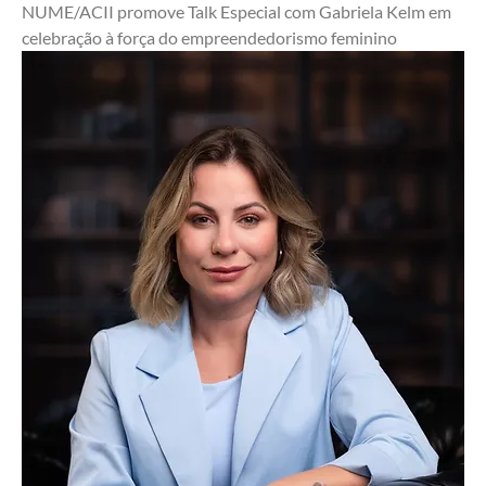
NUME/ACII promove Talk Especial com Gabriela Kelm em 
celebração à força do empreendedorismo feminino