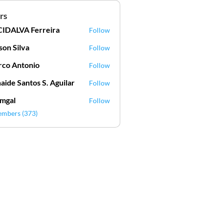
rs
IDALVA Ferreira
Follow
VA Ferreira
lson Silva
Follow
Silva
co Antonio
Follow
aide Santos S. Aguilar
Follow
mgal
Follow
l
embers (373)