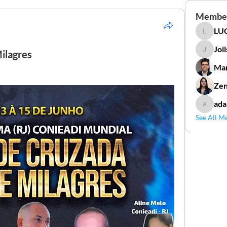
Membe
LUC
LUCIDAL
Joi
ilagres
Joilson 
Mar
Zen
ada
adamga
See All M