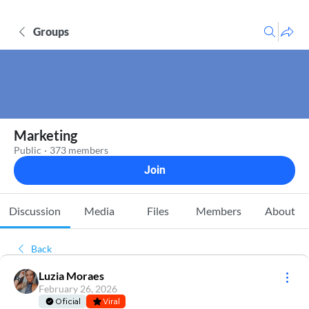
Groups
Marketing
Public
·
373 members
Join
Discussion
Media
Files
Members
About
Back
Luzia Moraes
February 26, 2026
Oficial
Viral