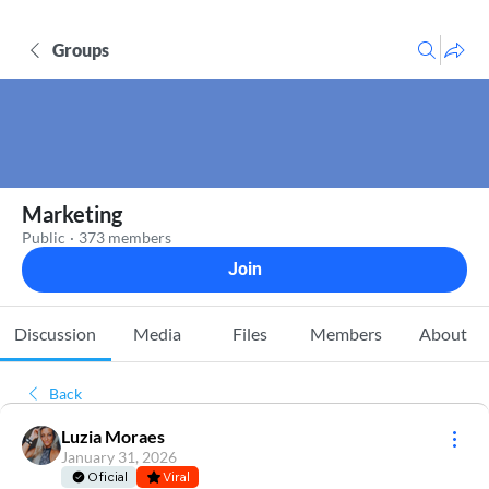
Groups
Marketing
Public
·
373 members
Join
Discussion
Media
Files
Members
About
Back
Luzia Moraes
January 31, 2026
Oficial
Viral