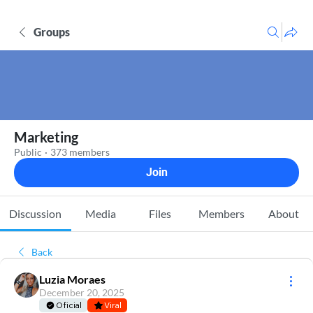
Groups
Marketing
Public
·
373 members
Join
Discussion
Media
Files
Members
About
Back
Luzia Moraes
December 20, 2025
Oficial
Viral