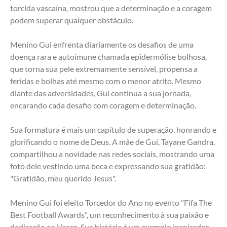
torcida vascaína, mostrou que a determinação e a coragem 
podem superar qualquer obstáculo.
Menino Gui enfrenta diariamente os desafios de uma 
doença rara e autoimune chamada epidermólise bolhosa, 
que torna sua pele extremamente sensível, propensa a 
feridas e bolhas até mesmo com o menor atrito. Mesmo 
diante das adversidades, Gui continua a sua jornada, 
encarando cada desafio com coragem e determinação.
Sua formatura é mais um capítulo de superação, honrando e 
glorificando o nome de Deus. A mãe de Gui, Tayane Gandra, 
compartilhou a novidade nas redes sociais, mostrando uma 
foto dele vestindo uma beca e expressando sua gratidão: 
"Gratidão, meu querido Jesus".
Menino Gui foi eleito Torcedor do Ano no evento "Fifa The 
Best Football Awards", um reconhecimento à sua paixão e 
dedicação ao Vasco. Sua história é um exemplo inspirador 