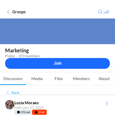
Groups
Marketing
Public
·
373 members
Join
Discussion
Media
Files
Members
About
Back
Luzia Moraes
February 27, 2026
Oficial
Viral