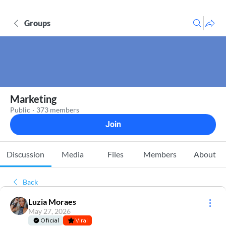
Groups
Marketing
Public
·
373 members
Join
Discussion
Media
Files
Members
About
Back
Luzia Moraes
May 27, 2026
Oficial
Viral