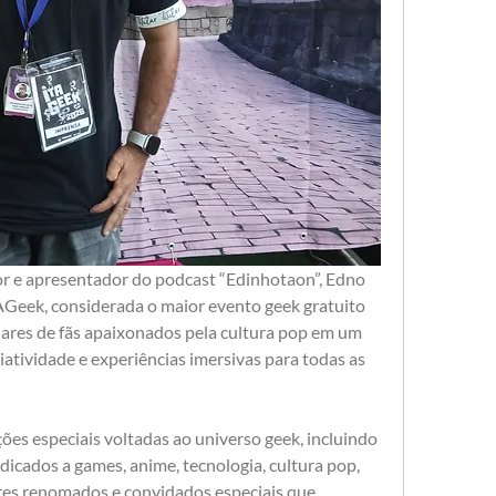
or e apresentador do podcast “Edinhotaon”, Edno 
Geek, considerada o maior evento geek gratuito 
hares de fãs apaixonados pela cultura pop em um 
iatividade e experiências imersivas para todas as 
s especiais voltadas ao universo geek, incluindo 
icados a games, anime, tecnologia, cultura pop, 
res renomados e convidados especiais que 