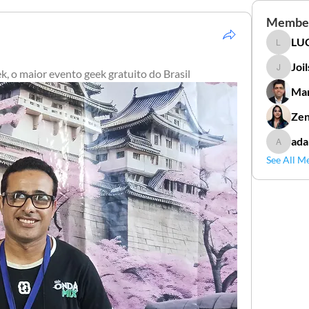
Membe
LUC
LUCIDAL
Joi
, o maior evento geek gratuito do Brasil
Joilson 
Mar
Zen
ada
adamga
See All M