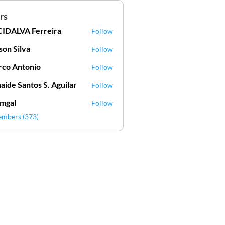
rs
IDALVA Ferreira
Follow
VA Ferreira
lson Silva
Follow
Silva
co Antonio
Follow
aide Santos S. Aguilar
Follow
mgal
Follow
l
embers (373)