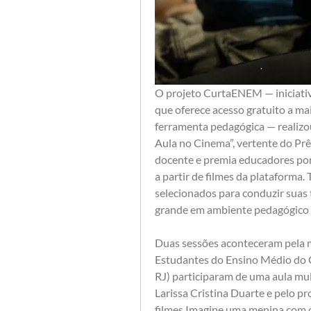
O projeto CurtaENEM — iniciativ
que oferece acesso gratuito a ma
ferramenta pedagógica — realizou
Aula no Cinema”, vertente do Prê
docente e premia educadores por 
a partir de filmes da plataforma.
selecionados para conduzir suas 
grande em ambiente pedagógico 
Duas sessões aconteceram pela m
Estudantes do Ensino Médio do C
RJ) participaram de uma aula mult
Larissa Cristina Duarte e pelo pr
filmes Imagine uma menina com ca