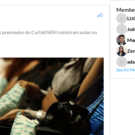
Membe
LUC
LUCIDAL
Joi
es premiados do CurtaENEM ministram aulas no 
Joilson 
Mar
Zen
ada
adamga
See All M