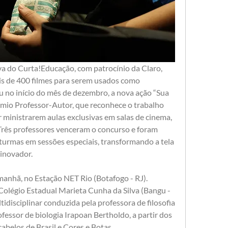
a do Curta!Educação, com patrocínio da Claro, 
is de 400 filmes para serem usados como 
 no início do mês de dezembro, a nova ação “Sua 
mio Professor-Autor, que reconhece o trabalho 
ministrarem aulas exclusivas em salas de cinema, 
 Três professores venceram o concurso e foram 
turmas em sessões especiais, transformando a tela 
inovador.
anhã, no Estação NET Rio (Botafogo - RJ). 
olégio Estadual Marieta Cunha da Silva (Bangu - 
idisciplinar conduzida pela professora de filosofia 
ofessor de biologia Irapoan Bertholdo, a partir dos 
belos de Brasil e Cores e Botas. 