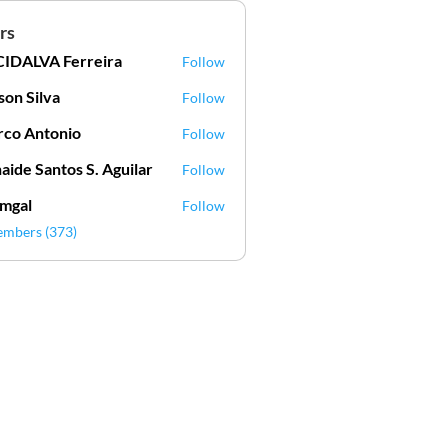
rs
IDALVA Ferreira
Follow
VA Ferreira
lson Silva
Follow
Silva
co Antonio
Follow
aide Santos S. Aguilar
Follow
mgal
Follow
l
embers (373)