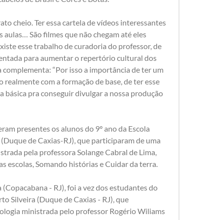
o cheio. Ter essa cartela de vídeos interessantes 
s aulas… São filmes que não chegam até eles 
xiste esse trabalho de curadoria do professor, de 
ientada para aumentar o repertório cultural dos 
da complementa: “Por isso a importância de ter um 
o realmente com a formação de base, de ter esse 
a básica pra conseguir divulgar a nossa produção 
am presentes os alunos do 9º ano da Escola 
(Duque de Caxias-RJ), que participaram de uma 
trada pela professora Solange Cabral de Lima, 
as escolas, Somando histórias e Cuidar da terra.
 (Copacabana - RJ), foi a vez dos estudantes do 
o Silveira (Duque de Caxias - RJ), que 
ologia ministrada pelo professor Rogério Wiliams 