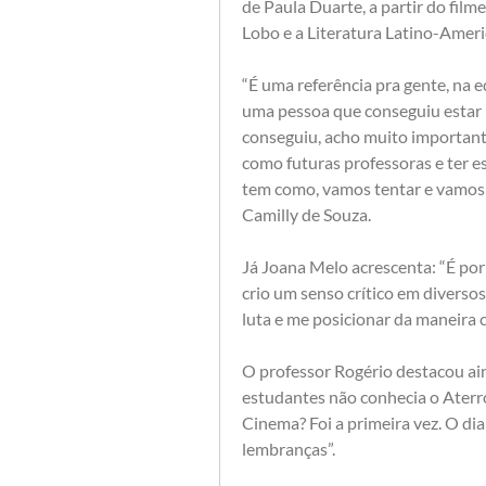
de Paula Duarte, a partir do film
Lobo e a Literatura Latino-Ameri
“É uma referência pra gente, na 
uma pessoa que conseguiu estar n
conseguiu, acho muito importante
como futuras professoras e ter e
tem como, vamos tentar e vamos e
Camilly de Souza.
Já Joana Melo acrescenta: “É por
crio um senso crítico em diverso
luta e me posicionar da maneira c
O professor Rogério destacou ain
estudantes não conhecia o Ater
Cinema? Foi a primeira vez. O di
lembranças”.