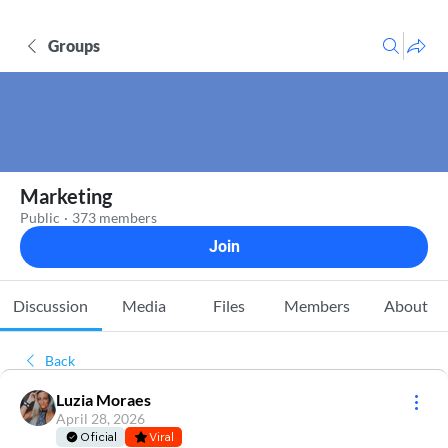
Groups
Marketing
Public
·
373 members
Join
Discussion
Media
Files
Members
About
Back
Luzia Moraes
April 28, 2026
Oficial
Viral