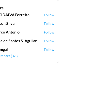
rs
IDALVA Ferreira
Follow
VA Ferreira
lson Silva
Follow
Silva
co Antonio
Follow
aide Santos S. Aguilar
Follow
mgal
Follow
l
embers (373)