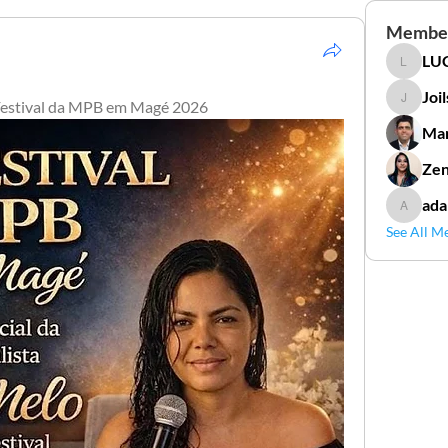
Membe
LUC
LUCIDAL
Joi
 Festival da MPB em Magé 2026
Joilson 
Mar
Zen
ada
adamga
See All M