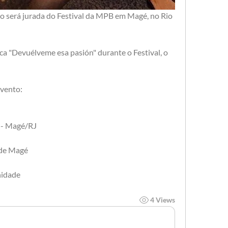
a "Devuélveme esa pasión" durante o Festival, o 
evento:
 - Magé/RJ
 de Magé 
nidade
4 Views