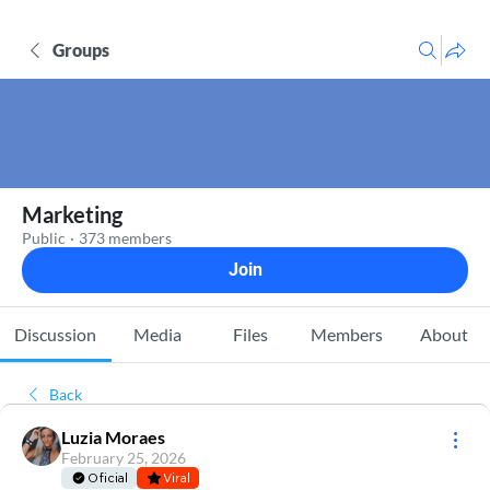
Groups
Marketing
Public
·
373 members
Join
Discussion
Media
Files
Members
About
Back
Luzia Moraes
February 25, 2026
Oficial
Viral