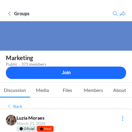
Groups
Marketing
Public
·
373 members
Join
Discussion
Media
Files
Members
About
Back
Luzia Moraes
March 21, 2026
Oficial
Viral