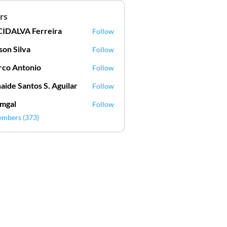
rs
IDALVA Ferreira
Follow
VA Ferreira
lson Silva
Follow
Silva
co Antonio
Follow
aide Santos S. Aguilar
Follow
mgal
Follow
l
embers (373)