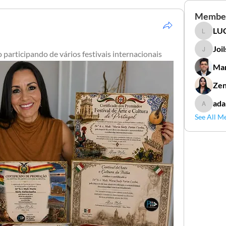
Membe
LUC
LUCIDAL
Joi
 participando de vários festivais internacionais
Joilson 
Mar
Zen
ada
adamga
See All M