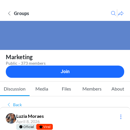
Groups
Marketing
Public
·
373 members
Join
Discussion
Media
Files
Members
About
Back
Luzia Moraes
April 8, 2026
Oficial
Viral