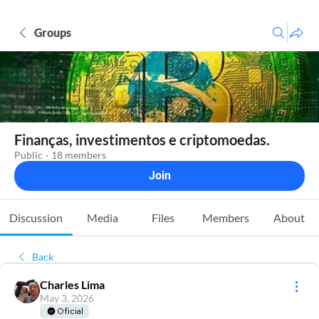
Groups
Finanças, investimentos e criptomoedas.
Public
·
18 members
Join
Discussion
Media
Files
Members
About
Back
Charles Lima
May 3, 2026
Oficial