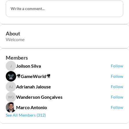
Write a comment...
About
Welcome
Members
Joilson Silva
Follow
Joilson Silva
🎥GameWorld🎥
Follow
Adrianah Jalouse
Follow
Adrianah Jalouse
Wanderson Gonçalves
Follow
Wanderson Gonçalves
Marco Antonio
Follow
See All Members (312)