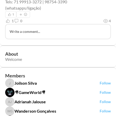
Tels: 71 99913-3272 | 98754-3390
(whatsapps/ligação)
1
1
0
4
Write a comment...
About
Welcome
Members
Joilson Silva
Follow
Joilson Silva
🎥GameWorld🎥
Follow
Adrianah Jalouse
Follow
Adrianah Jalouse
Wanderson Gonçalves
Follow
Wanderson Gonçalves