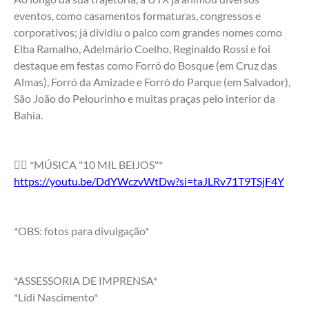
eventos, como casamentos formaturas, congressos e 
corporativos; já dividiu o palco com grandes nomes como 
Elba Ramalho, Adelmário Coelho, Reginaldo Rossi e foi 
destaque em festas como Forró do Bosque (em Cruz das 
Almas), Forró da Amizade e Forró do Parque (em Salvador), 
São João do Pelourinho e muitas praças pelo interior da 
Bahia. 
👉🏼 *MÚSICA "10 MIL BEIJOS"*
https://youtu.be/DdYWczvWtDw?si=taJLRv71T9TSjF4Y
*OBS: fotos para divulgação*
*ASSESSORIA DE IMPRENSA*
*Lidi Nascimento*