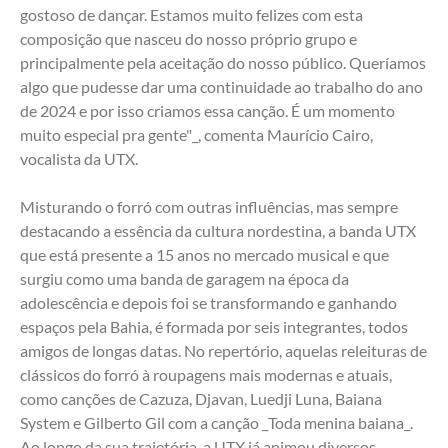
gostoso de dançar. Estamos muito felizes com esta 
composição que nasceu do nosso próprio grupo e 
principalmente pela aceitação do nosso público. Queríamos 
algo que pudesse dar uma continuidade ao trabalho do ano 
de 2024 e por isso criamos essa canção. É um momento 
muito especial pra gente"_, comenta Maurício Cairo, 
vocalista da UTX.
Misturando o forró com outras influências, mas sempre 
destacando a essência da cultura nordestina, a banda UTX 
que está presente a 15 anos no mercado musical e que 
surgiu como uma banda de garagem na época da 
adolescência e depois foi se transformando e ganhando 
espaços pela Bahia, é formada por seis integrantes, todos 
amigos de longas datas. No repertório, aquelas releituras de 
clássicos do forró à roupagens mais modernas e atuais, 
como canções de Cazuza, Djavan, Luedji Luna, Baiana 
System e Gilberto Gil com a canção _Toda menina baiana_. 
Ao longo da sua trajetória, a UTX já animou diversos 