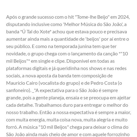
Após o grande sucesso com o hit "Tome-lhe Beijo" em 2024, 
disputando inclusive como 'Melhor Música do São João', a 
banda *Ú Tal do Xote* achou que estava pouco e precisava 
aumentar ainda mais a quantidade de 'beijos' por aí entre o 
seu público. E como na temporada junina tem que ter 
novidade, o grupo chega com o lançamento da canção *"10 
mil Beijos"* em single e clipe. Disponível em todas as 
plataformas digitais e já queridinha nos shows e nas redes 
sociais, a nova aposta da banda tem composição de 
Maurício Cairo (vocalista do grupo) e de Pedro Costa (o 
sanfoneiro). _"A expectativa para o São João é sempre 
grande, pois a gente planeja, ensaia e se preocupa em ajeitar 
cada detalhe. Trabalhamos duro para entregar o melhor do 
nosso trabalho. Então a nossa expectativa é sempre a maior, 
com muita energia, muita coisa nova, muita alegria e muito 
forró. A música "10 mil Beijos" chega para deixar o clima do 
São João ainda mais cheio de amor e com aquele forrozinho 