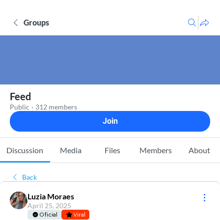
Groups
Feed
Public
·
312 members
Join
Discussion
Media
Files
Members
About
Back
Luzia Moraes
April 25, 2025
Oficial
Viral