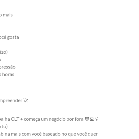
o mais
ocê gosta
ízo)
o
pressão
s horas
mpreender 🚀
balha CLT + começa um negócio por fora 🧑‍💻💡
rto)
ombina mais com você baseado no que você quer 