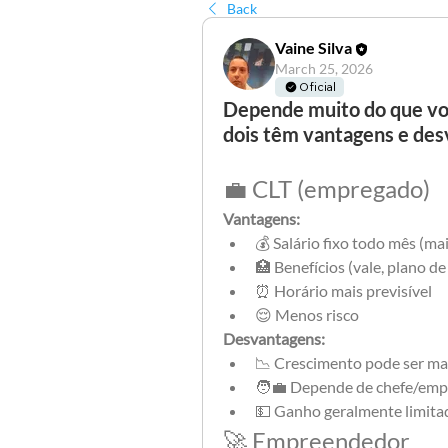
Back
Vaine Silva
March 25, 2026
Oficial
Depende muito do que voc
dois têm vantagens e des
💼 CLT (empregado)
Vantagens:
💰 Salário fixo todo mês (ma
🏥 Benefícios (vale, plano de 
⏰ Horário mais previsível
😌 Menos risco
Desvantagens:
📉 Crescimento pode ser mai
🧑‍💼 Depende de chefe/emp
💵 Ganho geralmente limita
🚀 Empreendedor