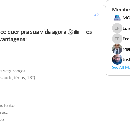
Membe
Lui
ê quer pra sua vida agora 🤔💼 — os
Luiz Go
vantagens:
Fra
Francis
Mar
Jos
See All M
is segurança)
saúde, férias, 13º)
s lento
resa
do