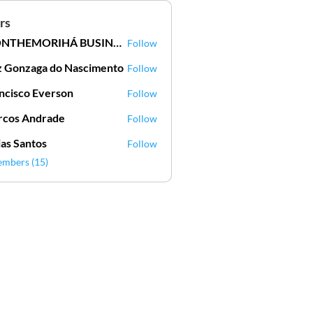
rs
MONTHEMORIHÁ BUSINESSCLUB
Follow
z Gonzaga do Nascimento
Follow
nzaga do Nascimento
ncisco Everson
Follow
co Everson
cos Andrade
Follow
ias Santos
Follow
embers (15)