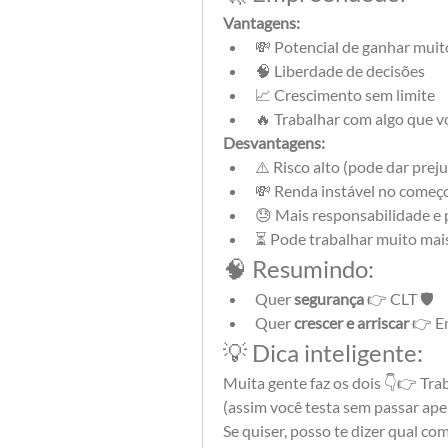
Vantagens:
💸 Potencial de ganhar muit
🧠 Liberdade de decisões
📈 Crescimento sem limite
🔥 Trabalhar com algo que v
Desvantagens:
⚠️ Risco alto (pode dar preju
💸 Renda instável no começ
😓 Mais responsabilidade e 
⏳ Pode trabalhar muito mai
🧠 Resumindo:
Quer 
segurança
 👉 CLT 🛡️
Quer 
crescer e arriscar
 👉 E
💡 Dica inteligente:
Muita gente faz os dois 👇👉 Tra
(assim você testa sem passar ape
Se quiser, posso te dizer qual c